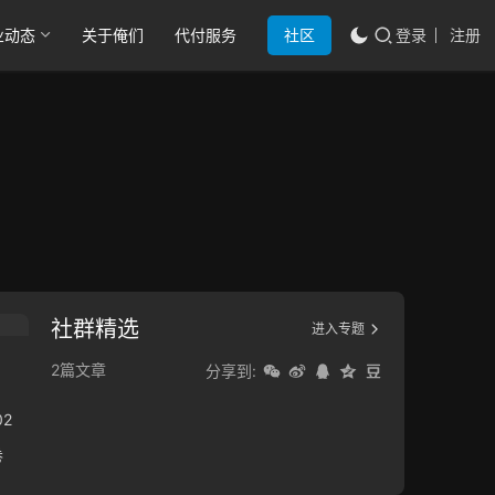
业动态
关于俺们
代付服务
社区
登录
注册
社群精选
进入专题
2篇文章
分享到:
2
卷