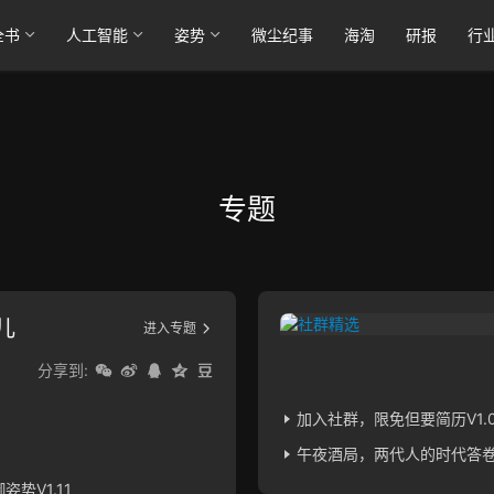
全书
人工智能
姿势
微尘纪事
海淘
研报
行
专题
儿
进入专题
分享到:
加入社群，限免但要简历V1.0
午夜酒局，两代人的时代答
势V1.11