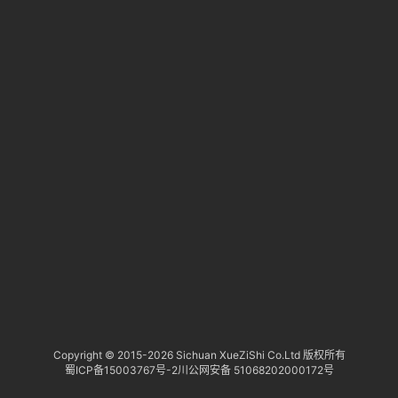
1
淘
登录
注册
.
研
报
行
业
动
态
关
于
俺
们
代
Copyright © 2015-
2026 Sichuan XueZiShi Co.Ltd 版权所有
蜀ICP备15003767号-2
川公网安备 51068202000172号
付