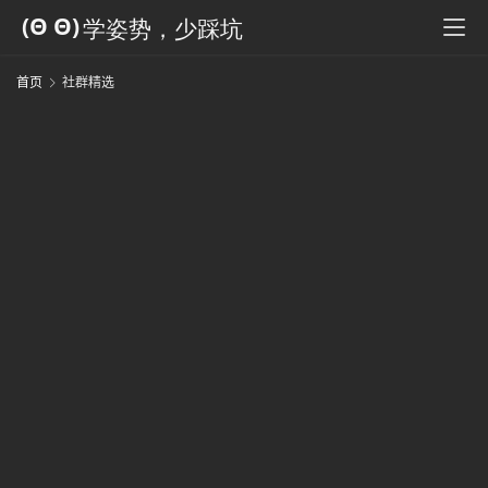
科
全
书
首页
社群精选
人
工
智
能
姿
势
微
尘
纪
事
海