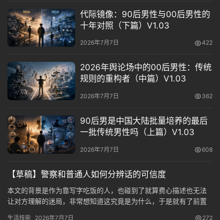
能
代际镜像：90后男性与00后男性的
十年对照（下篇）V1.03
姿
势
2026年7月7日
422
微
2026年舆论场中的00后男性：传统
规则的重构者（中篇）V1.03
尘
纪
2026年7月7日
362
事
90后男是中国大陆批量培养的最后
海
一批传统男性吗（上篇）V1.03
淘
登录
注册
2026年7月7日
608
研
【草稿】警察和普通人如何分辨话的可信度
报
本文的背景是作为靠写字吃饭的人，也碰到了就算费心描述也无法
让对方理解的迷局，非常想知道这究竟是为什么，于是就有了前置
行
文章： 写着写着，电光火石之间突然意识到，既然都了解了记忆的
业
生活技能
2026年7月7日
272