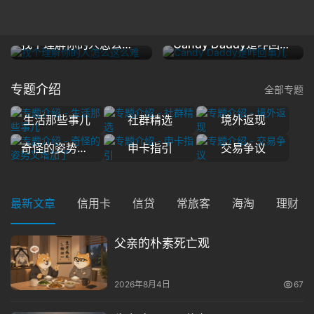
找个理解你的人怎么这么难
Candy Daddy是咋回事儿
专题介绍
全部专题
生活那些事儿
社群精选
境外返现
奇怪的姿势又增加了
申卡指引
交易争议
最新文章
信用卡
信贷
常旅客
海淘
理财
父亲的朴素死亡观
2026年8月4日
67