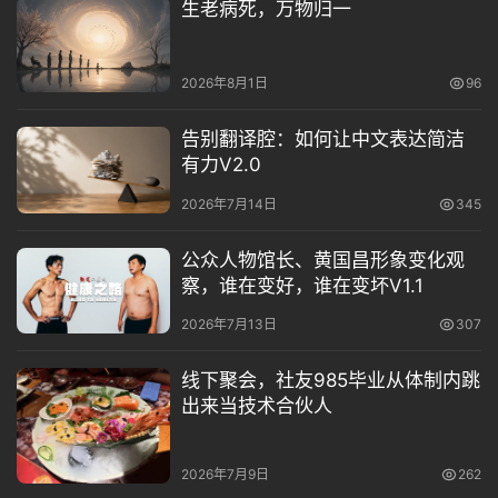
生老病死，万物归一
2026年8月1日
96
告别翻译腔：如何让中文表达简洁
有力V2.0
人
类
2026年7月14日
345
生
存
公众人物馆长、黄国昌形象变化观
百
察，谁在变好，谁在变坏V1.1
科
2026年7月13日
307
全
书
线下聚会，社友985毕业从体制内跳
出来当技术合伙人
人
工
智
2026年7月9日
262