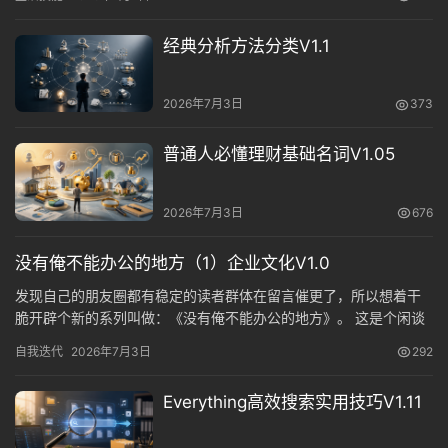
形成，那是否可以举一反三，用来判断一个人说话可信度？于是便
动
有了本文。 你应该注意到了本文的标题不是分辨谎言而是分辨话的
态
经典分析方法分类V1.1
可信度，其含义就是所有人的记忆都经过“再加工”，不可能全然准
确，因…
关
2026年7月3日
373
于
俺
普通人必懂理财基础名词V1.05
们
2026年7月3日
676
代
付
没有俺不能办公的地方（1）企业文化V1.0
服
发现自己的朋友圈都有稳定的读者群体在留言催更了，所以想着干
务
脆开辟个新的系列叫做：《没有俺不能办公的地方》。 这是个闲谈
系列，之所以叫这个名字是因为有时候被朋友叫出去吃吃喝喝，而
自我迭代
2026年7月3日
292
社
晚上员工下班了只有俺看店，所以到达场地之后总是背着双肩包带
着笔记本，落座第一件事儿是迎着奇怪目光先掏电脑，开机，流畅
区
Everything高效搜索实用技巧V1.11
自然，留下他们一众人风中凌乱，感情你来这里是上班的是吧？哈
哈哈哈………