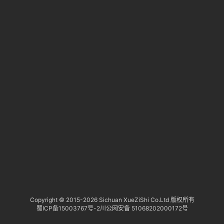
淘
登录
注册
研
1
报
1
1
行
业
1
动
态
关
于
俺
们
代
Copyright © 2015-
2026 Sichuan XueZiShi Co.Ltd 版权所有
蜀ICP备15003767号-2
川公网安备 51068202000172号
付