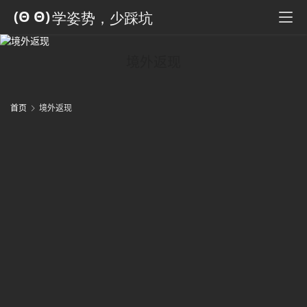
科
全
书
境外返现
人
工
智
首页
境外返现
能
2
姿
势
微
尘
纪
事
海