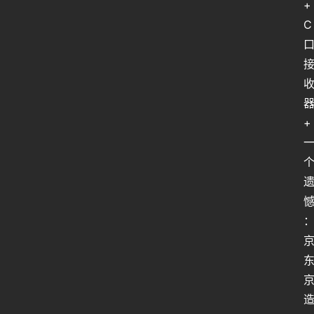
+
C
+