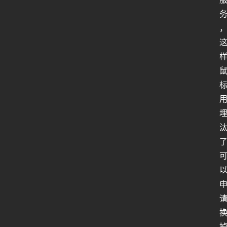
人
工
智
能
姿
势
微
尘
纪
事
海
淘
登录
注册
研
报