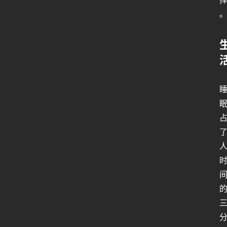
行
业
动
态
关
于
俺
们
代
付
服
务
社