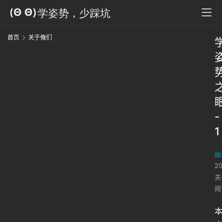
首页
关于俺们
-
1
幽
2
关
阅