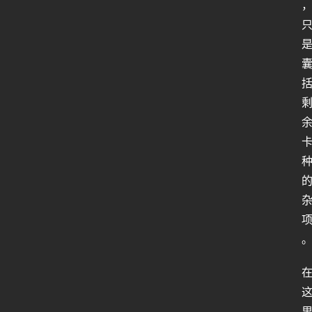
人
工
智
能
姿
势
微
尘
纪
事
海
淘
登录
注册
研
报