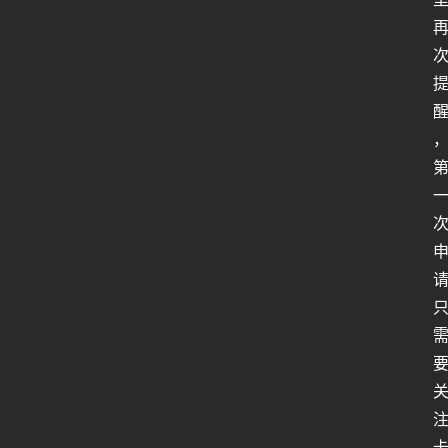
行
业
动
态
关
于
俺
们
代
付
服
务
社