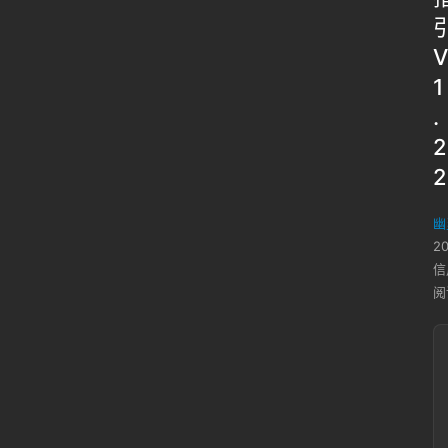
V
1
.
2
2
幽
2
信
阅