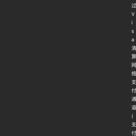
V
i
s
a
(