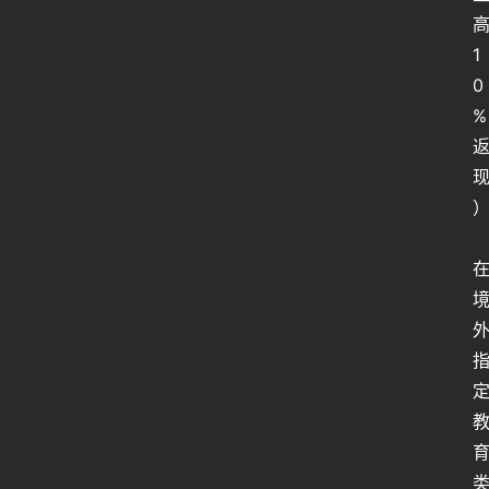
1
行
业
0
动
%
态
关
于
俺
们
代
付
服
务
社