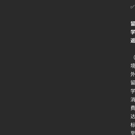
人
✅
工
智
能
姿
势
微
尘
纪
事
海
淘
登录
注册
研
报