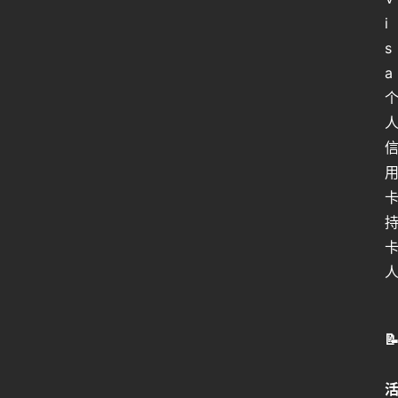
i
s
a
