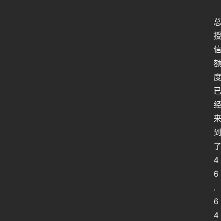
4
6
.
6
4