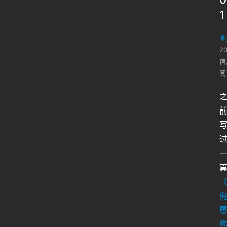
1
幽
2
信
阅