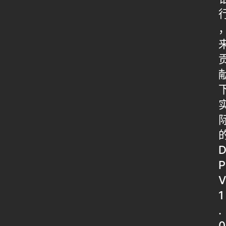
P
V
1
.
0