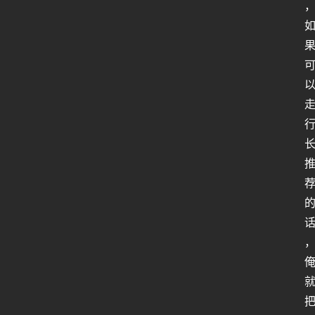
工
智
能
姿
势
微
尘
纪
事
海
淘
登录
注册
研
报