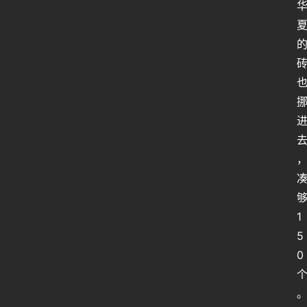
行
业
动
态
关
于
俺
们
代
付
1
服
5
务
0
社
区