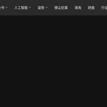
全书
人工智能
姿势
微尘纪事
海淘
研报
行