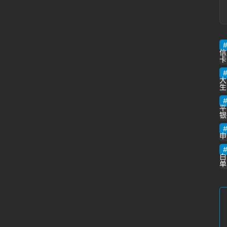
信
卡
大
生
平
银
人
类
申
生
存
白
单
百
科
全
书