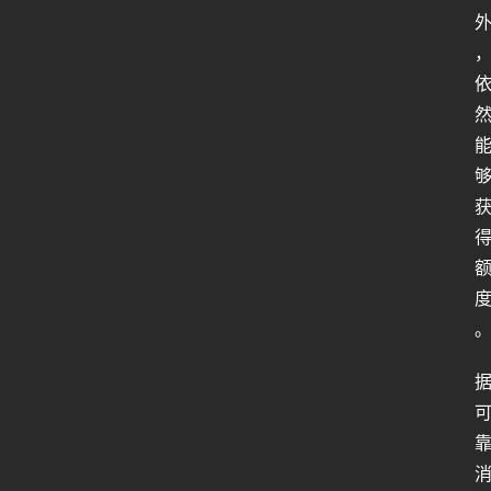
行
业
动
态
关
于
俺
们
代
付
服
务
社