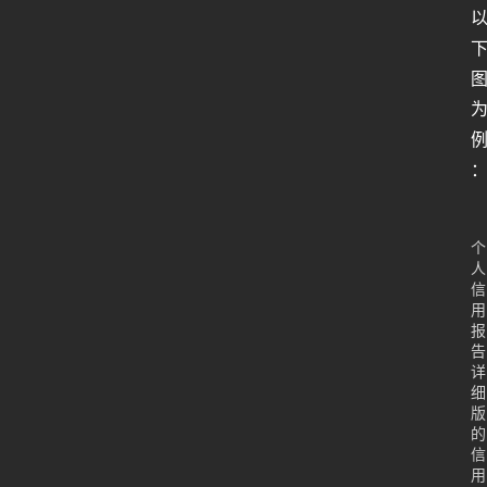
个
人
信
用
报
告
详
细
版
的
信
用