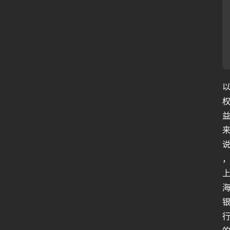
行
业
动
态
关
于
俺
们
代
付
服
务
社