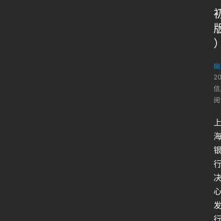
幽
2
信
阅