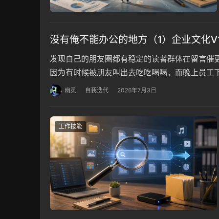
没有俺不能办公的地方（1）企业文化V1
发现自己的朋友圈都有稳定的读者群体在留言催
因为有时候被朋友叫出去吃吃喝喝，而晚上员工
机，流畅自然，留下他们一众人风中凌乱，感情
幽灵
自我迭代
2026年7月3日
工作技能