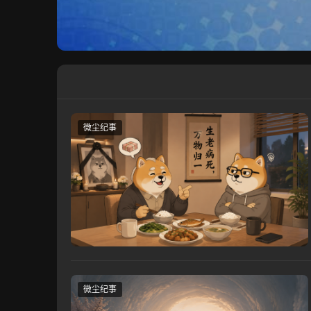
微尘纪事
微尘纪事