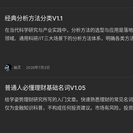
经典分析方法分类V1.1
在当代科学研究与产业实践中，分析方法的选型与应用是落地
领域、通用科研/IT三大场景下的分析方法体系，明确各类
者提供可落地的方法选择参考。 一、分析方法分类框架 根
将分析方法划分为「领域专属方法」与「通用底层方法」两大
幽灵
2026年7月3日
普通人必懂理财基础名词V1.05
给学姿势理财研究所写的入门文章。快速熟悉理财的常见名词
仅为金融知识科普，不构成任何投资建议。市场有风险，投资需谨慎
包做了事实核查和修正。 （一）交易市场类 什么是交易市场
场所，不同类型的市场对应不同的交易主体、定价规则与流通