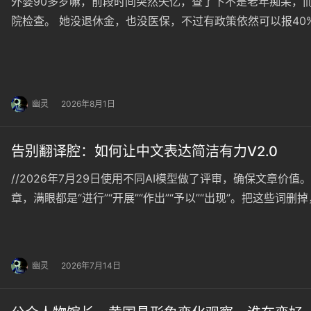
外婆90多岁嘛，前段时间突然失忆，查了下不是老年痴呆，
院检查。 她没退休金，也没医保，不过有政策依然可以报4
的一致意见是放弃治疗，把她接回了大儿子家里等待自然熄灭
喝水状态还在继续变差，又进一步断水让她尽快离开好少受点
幽灵
2026年8月1日
告别翻译腔：如何让中文表达简洁有力V2.0
//2026年7月29日使用不同AI模型做了评审，确保文章价
章，满眼都是“进行”“开展”“作出”“予以”“出现”。把这些
行业数据进行分析”——删掉“进行”，变成“我们分析行业数据
病，而是一种大规模的语言惯性。语言学中通…
幽灵
2026年7月14日