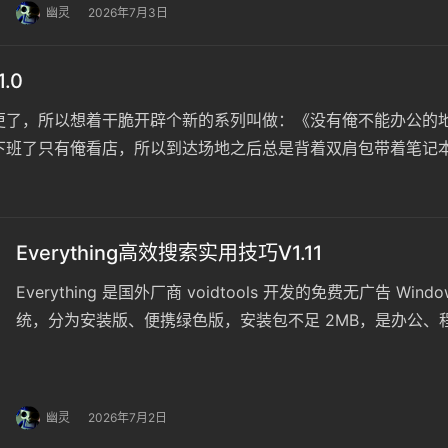
幽灵
2026年7月3日
.0
更了，所以想着干脆开辟个新的系列叫做：《没有俺不能办公的地
下班了只有俺看店，所以到达场地之后总是背着双肩包带着笔记
你来这里是上班的是吧？哈哈哈哈………
Everything高效搜索实用技巧V1.11
Everything 是国外厂商 voidtools 开发的免费无广告 Wi
统，分为安装版、便携绿色版，安装包不足 2MB，是办公
Windows 自带搜索会全盘扫描硬盘，速度极慢；Everything 
幽灵
2026年7月2日