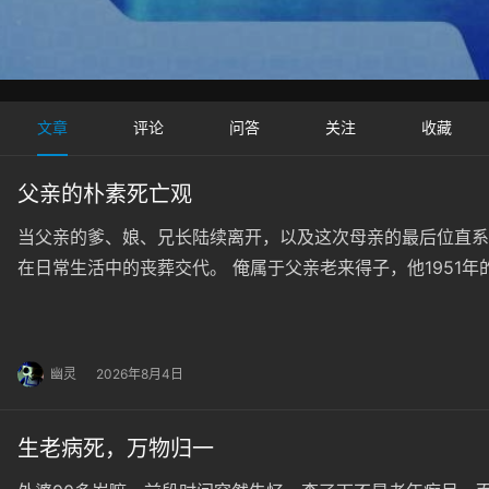
文章
评论
问答
关注
收藏
父亲的朴素死亡观
当父亲的爹、娘、兄长陆续离开，以及这次母亲的最后位直系
在日常生活中的丧葬交代。 俺属于父亲老来得子，他1951
多。 有天在家干饭，俺边吃边看手机，他就轻描淡写道，哪
顿了下，补充了句：老而不死是为贼。 俺挺不屑，书都没读
幽灵
2026年8月4日
生老病死，万物归一