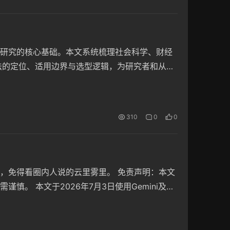
研究的核心基础。本文系统梳理社会科学、财经
方法的定位、适用边界与选型逻辑，为研究者和从业
据研究目的、数据特性、领域需求和方法论特点，可
层级，其中…
310
0
0
，免得看圈内人说的云里雾里。 免责声明：本文
。 本文于2026年7月3日使用Gemini及豆
？ 交易市场是投资者买卖各类金融资产的标准化
…