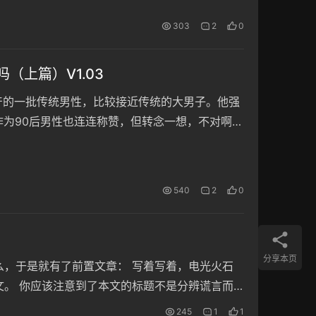
303
2
0
（上篇）V1.03
产的一批传统男性，比较接近传统的大男子。他强
作为90后男性也连连称赞，但转念一想，不对啊，
0后和00后两代男性做对比才知道。 于是跑去
看完…
540
2
0
分享本页
，于是就有了前置文章： 写着写着，电光火石
。 你应该注意到了本文的标题不是分辨谎言而
245
1
1