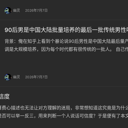
幽灵
2026年7月7日
90后男是中国大陆批量培养的最后一批传统男性吗
背景：俺在知乎上看到个暴论说90后男性是中国大陆最后量
调是大规模培养，因为每个时代都有很传统的一批人。 自己
真的是这样吗？这充其量只是观点而已。要得出结论必须要给9
问AI，90后男性和00后男性有何异同，洋洋洒洒一大堆。俺
幽灵
2026年7月7日
信度
算费心描述也无法让对方理解的迷局，非常想知道这究竟是为什么
是否可以举一反三，用来判断一个人说话可信度？于是便有了本文
过“再加工”，不可能全然准确，因…