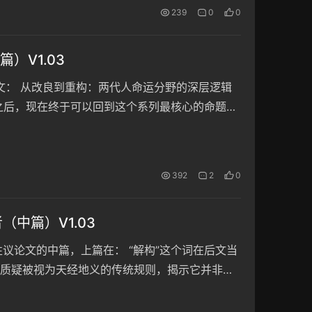
239
0
0
）V1.03
文： 从改良到重构：两代人命运分野的深层逻辑
画像之后，现在终于可以回到这个系列最核心的命题：
走向婚恋市场——两代中国年轻男性，究竟共享了什
392
2
0
中篇）V1.03
议论文的中篇，上篇在： “解构”这个词在后文当
质疑被视为天经地义的传统规则，揭示它并非天
定。 这么一说就明白解构者是啥意思了。 编按：