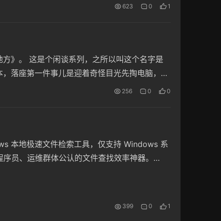
623
0
1
方》。 这是个闲谈系列，之所以叫这个名字是
本，落座第一件事儿是迎着奇怪目光先掏电脑，开
256
0
0
ndows 本地极速文件检索工具，仅支持 Windows 系
、程序员、运维群体公认的文件查找效率神器。
依托 NTFS 文件系统 MFT 主文件表 + USN…
399
0
1