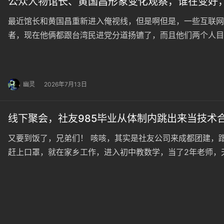
公众人物馆长、黄国昌形象变化观察，谁在变好，谁
最近馆长和黄国昌重新进入俺视线，但是啊但是，一些互联网
者，现在他俩都跟台湾民进党分道扬镳了，而且他们两个人目
定的粉丝基础。 于是俺想挖掘下原因，究竟是不是年龄大了
对他们俩都还感觉OK。更详细、理智的论证过程在后文还有。
幽灵
2026年7月13日
线下聚会，社友985毕业从体制内跳出来当技术
又要到饭了，兄弟们！ 咳咳，其实是社友公司来成都团建，蹭
赶上口罩，就在家乡工作，进入初中教数学，当了2年老师，天
友现在一家创业公司当技术合伙人，老板非常年轻，21岁…
他旁边玩儿手机游戏的那位就是，顺便说一句老板女友是全场