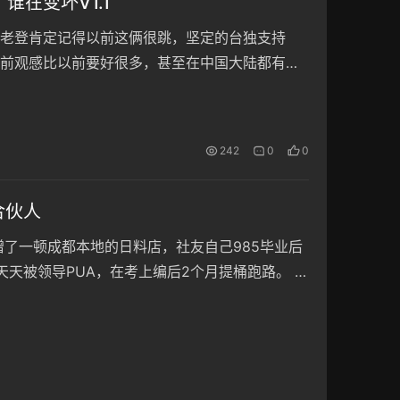
在变坏V1.1
老登肯定记得以前这俩很跳，坚定的台独支持
前观感比以前要好很多，甚至在中国大陆都有一
之后棱角没了，俺个人总结下来是： 也难怪俺现在
 这仨照片来自…
242
0
0
合伙人
了一顿成都本地的日料店，社友自己985毕业后
天被领导PUA，在考上编后2个月提桶跑路。 社
…俺刚进去的时候都没认出来哪位是老板，原来坐
最高的…