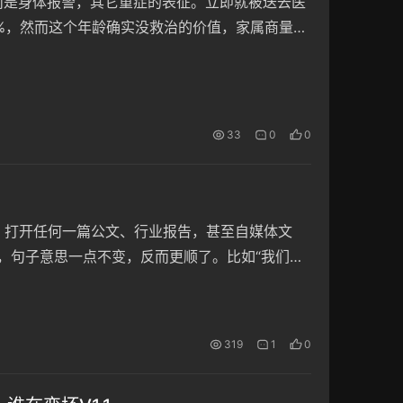
而是身体报警，其它重症的表征。立即就被送去医
0%，然而这个年龄确实没救治的价值，家属商量后
，家人看她已经没法进食后只能喝点水，但就算
痛苦。 外婆…
33
0
0
值。 打开任何一篇公文、行业报告，甚至自媒体文
词删掉，句子意思一点不变，反而更顺了。比如“我们对
”，有哪里不对吗？没有。 这不是个别写作者的毛
319
1
0