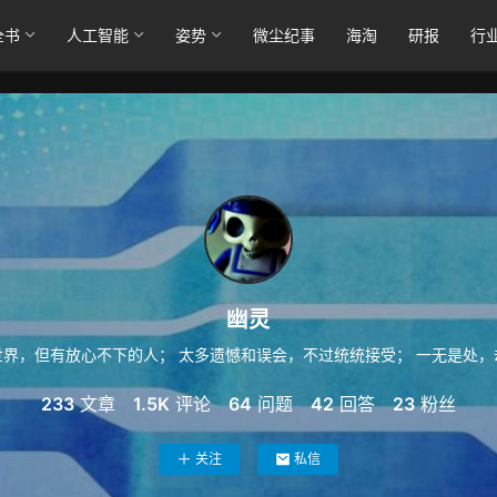
全书
人工智能
姿势
微尘纪事
海淘
研报
行
幽灵
世界，但有放心不下的人； 太多遗憾和误会，不过统统接受； 一无是处，
233
文章
1.5K
评论
64
问题
42
回答
23
粉丝
关注
私信