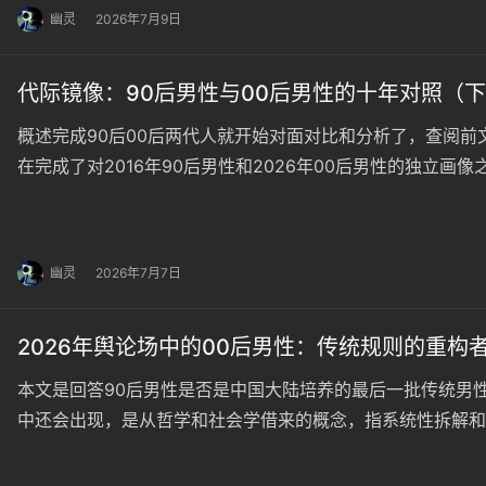
幽灵
2026年7月9日
代际镜像：90后男性与00后男性的十年对照（下篇
概述完成90后00后两代人就开始对面对比和分析了，查阅前
在完成了对2016年90后男性和2026年00后男性的独立
在同一人生阶段——17至26岁，从校园走向社会，从单身
么？又从根本上分道扬镳了什么？这些分歧的背后，隐藏着…
幽灵
2026年7月7日
2026年舆论场中的00后男性：传统规则的重构者（
本文是回答90后男性是否是中国大陆培养的最后一批传统男性
中还会出现，是从哲学和社会学借来的概念，指系统性拆解和
然如此，而是一种可以被审视、被讨论、甚至被推翻的人为设
为什么是2026年的00后男性？ 2026年，第一批00后已经…