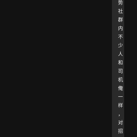
势
社
群
内
不
少
人
和
司
机
俺
一
样
，
对
招