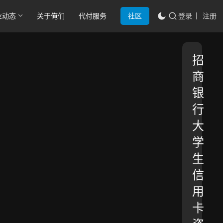
业动态
关于俺们
代付服务
社区
登录
注册
招
商
银
行
大
学
生
信
用
卡