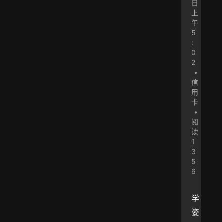
日
上
午
5
:
0
2
•
信
用
卡
•
阅
读
1
3
5
6
学
姿