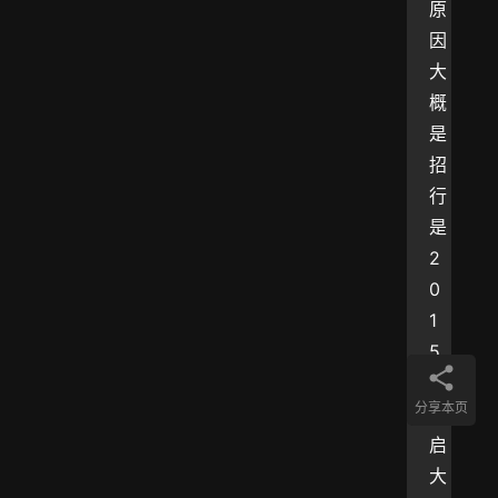
原
因
大
概
是
招
行
是
2
0
1
5
年
分享本页
重
启
大