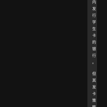
内
发
行
学
生
卡
的
银
行
。
但
其
发
卡
策