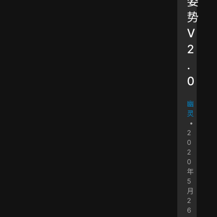
姿
势
V
2
.
0
幽
灵
•
2
0
2
0
年
5
月
2
6