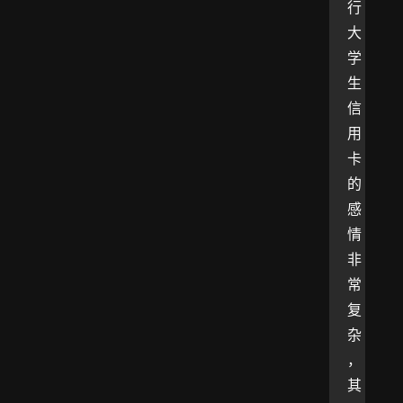
行
大
学
生
信
用
卡
的
感
情
非
常
复
杂
，
其