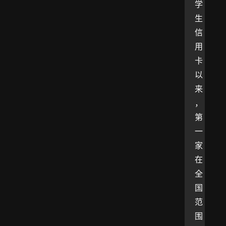
学
生
信
用
卡
以
来
，
第
一
家
在
全
国
范
围