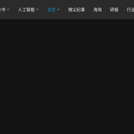
全书
人工智能
姿势
微尘纪事
海淘
研报
行