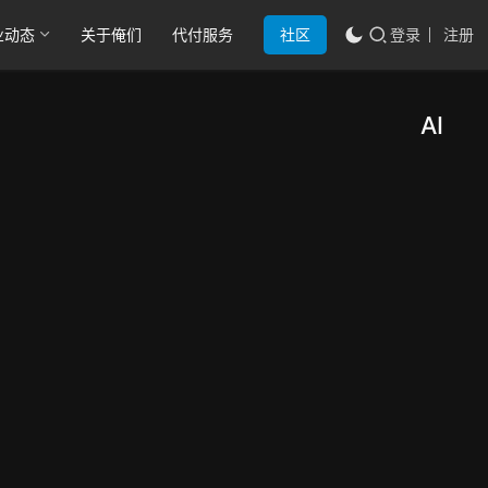
业动态
关于俺们
代付服务
社区
登录
注册
AI
202
研
报
年Q
影视
——
行业
访同
后决
结构
跑步
性收
幽灵
2026
入AI
缩解
年4月
容行
声音
30日
AI
剖报
这周
技
克隆
告
术
基调
841
与
的进
站在
行