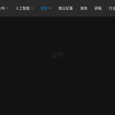
全书
人工智能
姿势
微尘纪事
海淘
研报
行
姿势