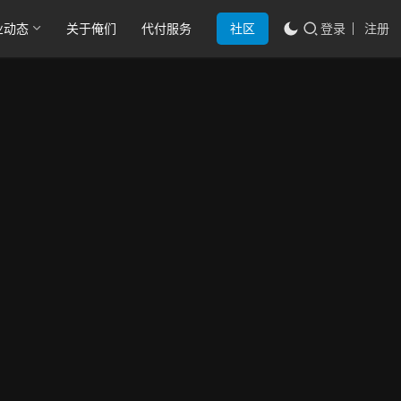
业动态
关于俺们
代付服务
社区
登录
注册
交
信
用
通
卡