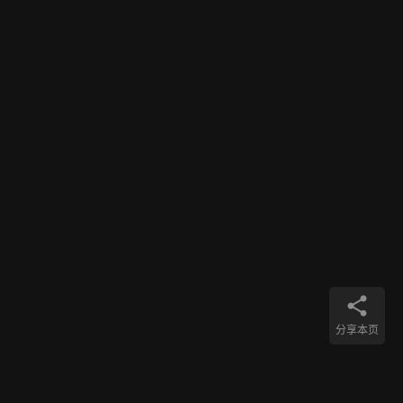
超
1
过
1
0
2018年7月
幽灵
0
0
0
中
信
用
+
行
卡
，
京
错
东
706
过
支
0
浦
付
发
0
6
，
-
不
8
2018年6月
幽灵
错
倍
过
活
分享本页
平
动
招
信
安
用
解
商
卡
析
银