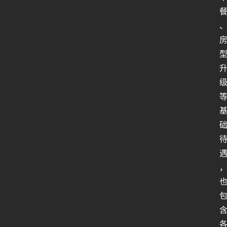
行
业
动
态
关
于
俺
们
代
付
服
务
社