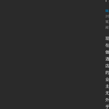
幽
2
常
阅