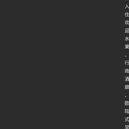
人
工
智
能
姿
势
微
尘
纪
事
海
淘
登录
注册
研
报