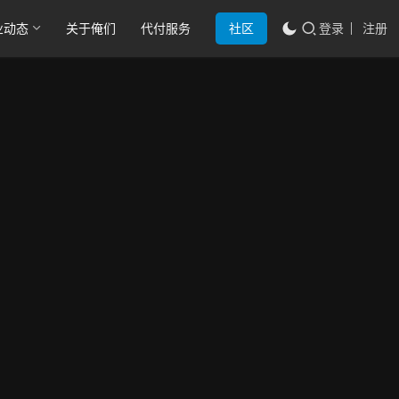
业动态
关于俺们
代付服务
社区
登录
注册
信
用
卡