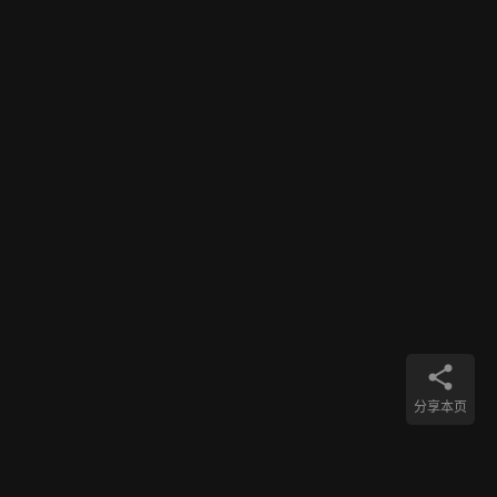
.
击
卡
1
申
1
卡
848
姿
0
势
17
2018年10月
幽灵
大
信
用
学
卡
生
信
897
用
0
卡
12
申
分享本页
请
路
2018年10月
幽灵
线