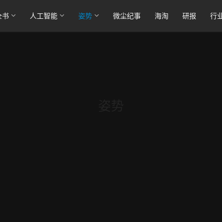
全书
人工智能
姿势
微尘纪事
海淘
研报
行
姿势