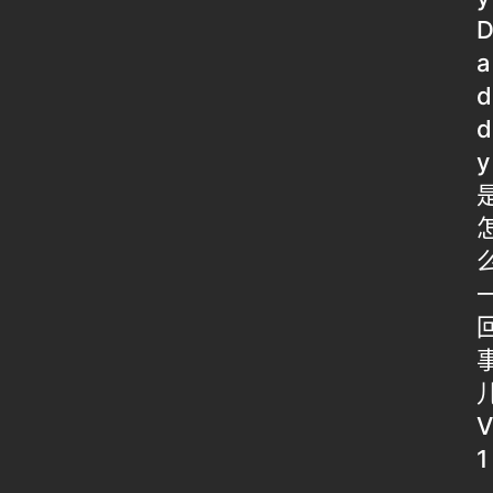
a
d
d
y
V
1
.