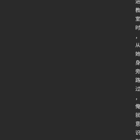
行
业
动
态
关
于
俺
们
代
付
服
务
社