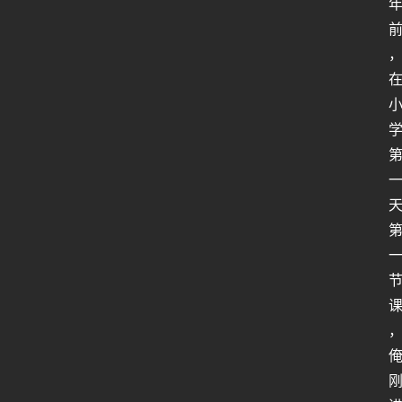
人
工
智
能
姿
势
微
尘
纪
事
海
淘
登录
注册
研
报