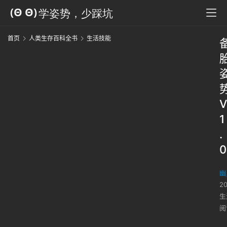
首页
人类生存百科全书
生活技能
V
1
.
0
幽
2
生
阅