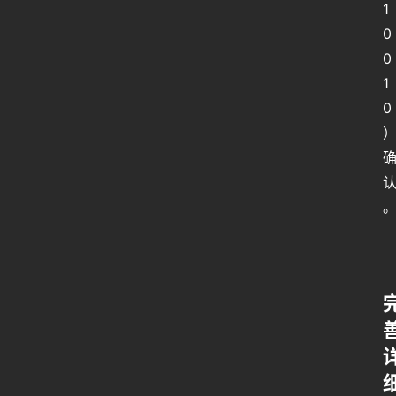
1
0
行
0
业
1
动
0
态
关
于
俺
们
代
付
服
务
社