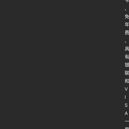
V
I
S
A