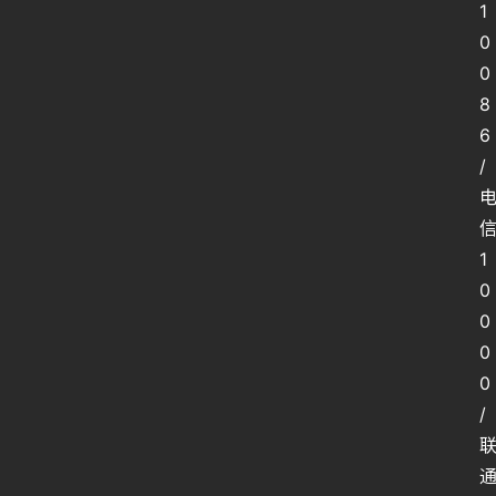
人
1
工
0
智
0
能
8
6
姿
/
势
微
1
尘
纪
0
事
0
0
海
0
淘
登录
注册
/
研
报