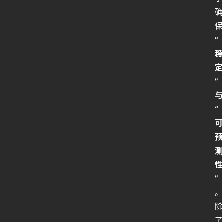
人
工
智
能
“
姿
势
”
微
“
尘
纪
事
海
”
淘
登录
注册
研
报