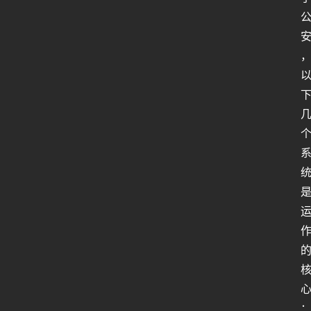
行
业
动
态
关
于
俺
们
代
付
服
务
社