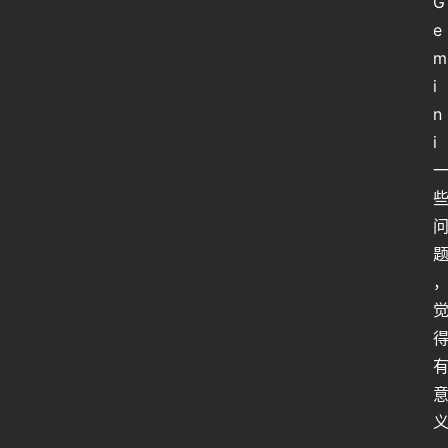
G
e
m
i
n
i