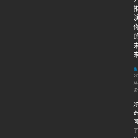
幽
2
A
阅