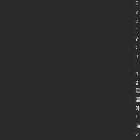
E
v
e
r
y
t
h
i
n
g 
商
v