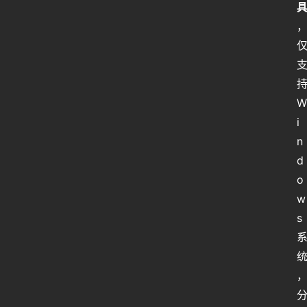
持
W
i
n
d
o
w
s 