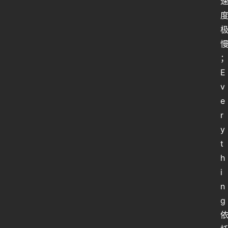
E
v
e
r
y
t
h
i
n
g 