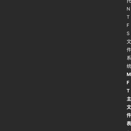
托
N
T
F
S 
M
F
T 
表