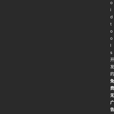
o
i
d
t
o
o
l
s 
告