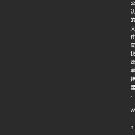
W
i
n