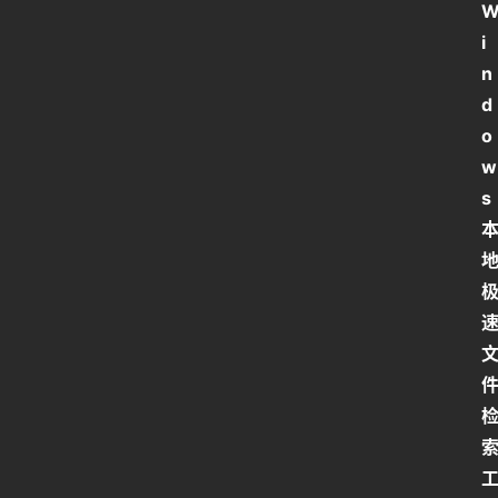
i
n
d
o
w
s 