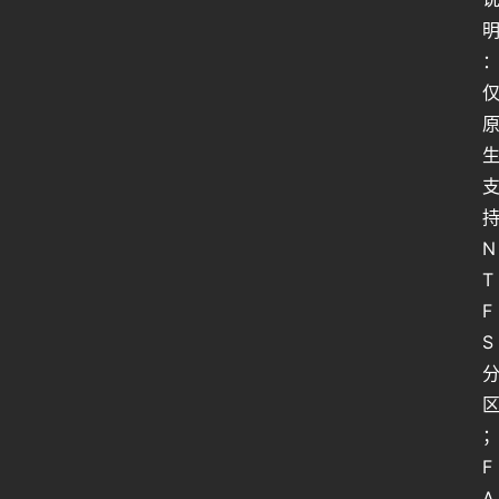
持
N
T
F
S 
F
A