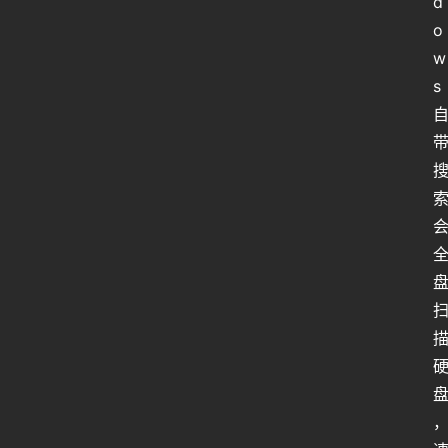
d
o
w
s 