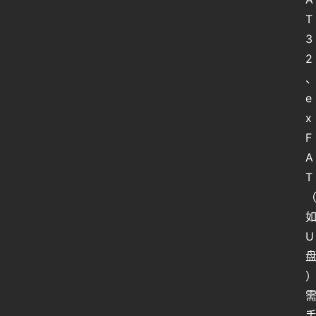
T
3
2
e
x
F
A
T
如
U 