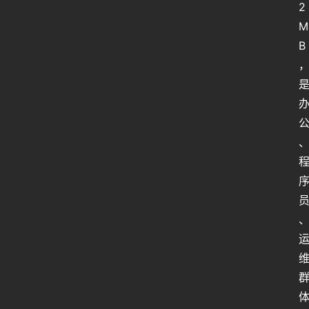
2
M
B