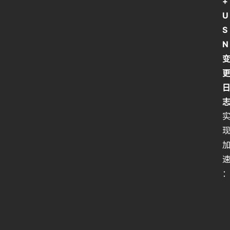
+ 
U
S
N 