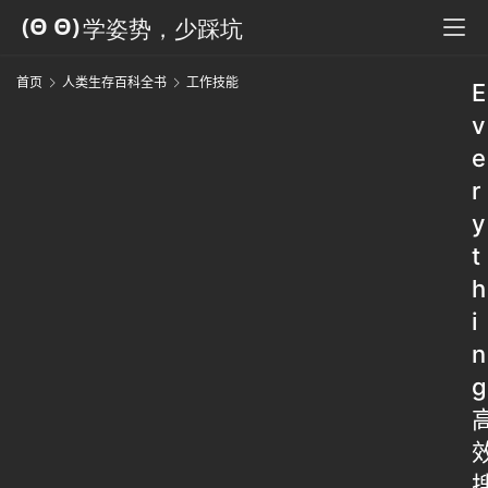
首页
人类生存百科全书
工作技能
E
v
e
r
y
t
h
i
n
g