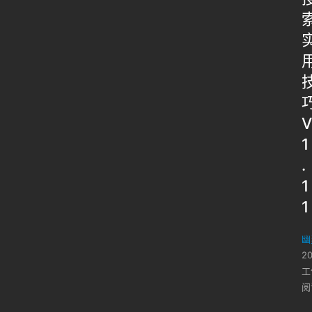
V
1
.
1
1
幽
2
工
阅