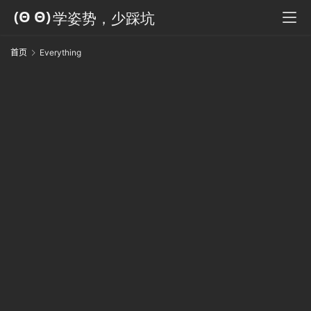
科
全
书
首页
Everything
E
人
工
智
能
姿
势
微
尘
纪
事
海