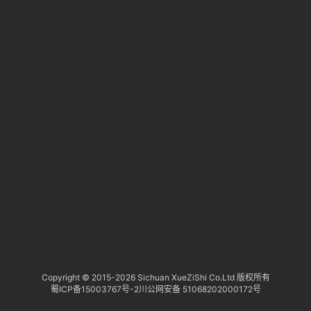
淘
登录
注册
研
报
行
业
动
态
关
于
俺
们
代
Copyright © 2015-
2026 Sichuan XueZiShi Co.Ltd 版权所有
蜀ICP备15003767号-2
川公网安备 51068202000172号
付