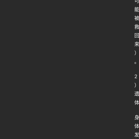
人
工
智
能
姿
势
微
尘
2
纪
事
海
淘
登录
注册
研
报