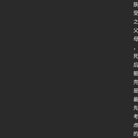
行
业
动
态
关
于
俺
们
代
付
服
务
社