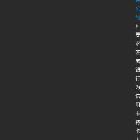
人
工
智
能
姿
势
微
尘
纪
事
海
淘
登录
注册
研
报