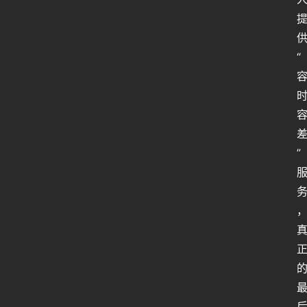
行
业
“
动
态
关
于
”
俺
们
代
付
服
务
社