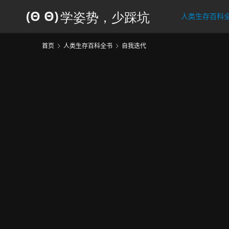
人类生存百科
首页
人类生存百科全书
自我迭代