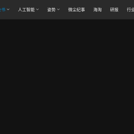
全书
人工智能
姿势
微尘纪事
海淘
研报
行