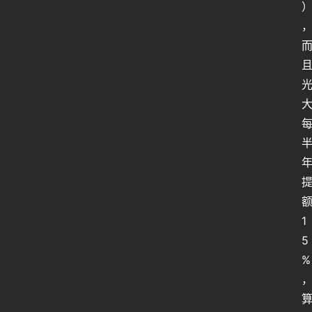
人
类
生
存
1
百
5
科
%
全
书