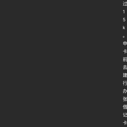
1
5
k