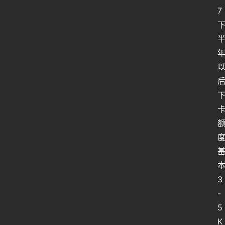
7
3
-
5
K