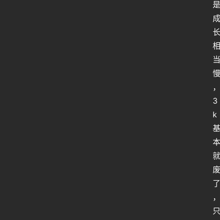
人
工
智
能
姿
势
3
微
k
尘
纪
事
海
淘
登录
注册
研
报