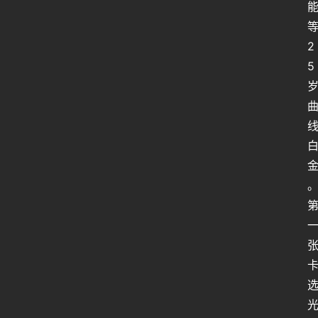
行
2
业
5
动
态
关
于
俺
们
代
付
服
务
社