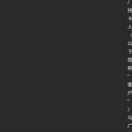
/
“
”