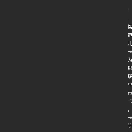
1
. 
，