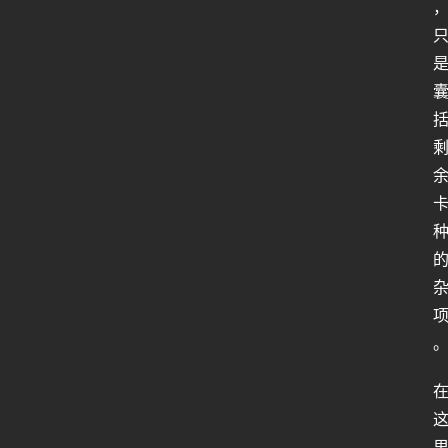
人
工
智
能
姿
势
微
尘
纪
事
海
淘
登录
注册
研
报