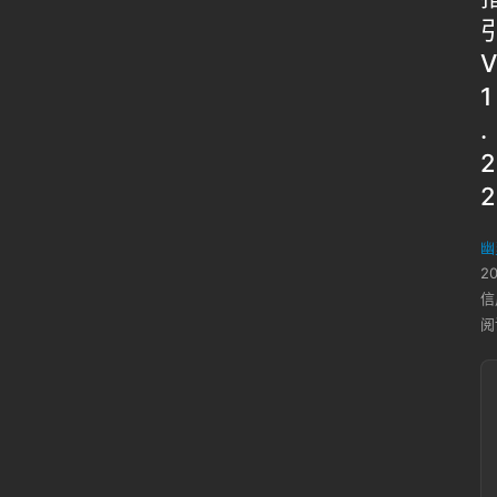
V
1
.
2
2
幽
2
信
阅