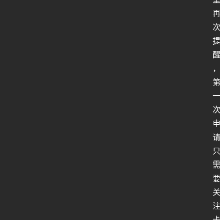
行
业
动
态
关
于
俺
们
代
付
服
务
社