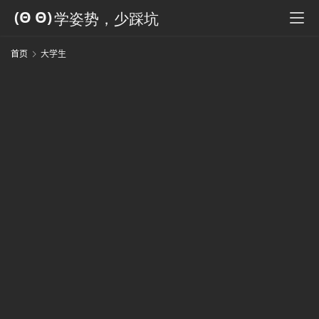
首页
大学生
人
类
生
存
百