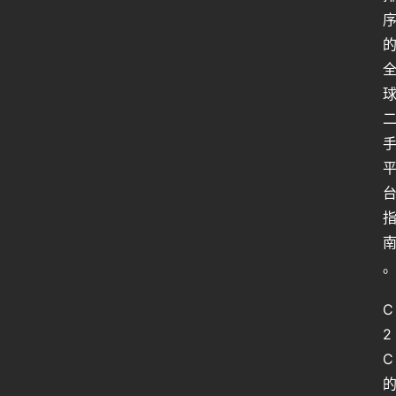
C
2
C