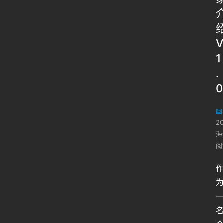
V
1
.
0
幽
2
海
阅