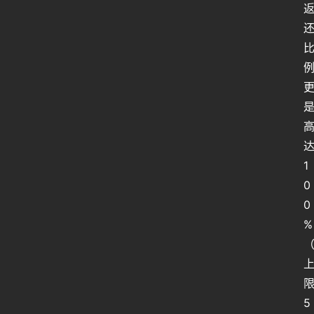
1
0
0
%
5