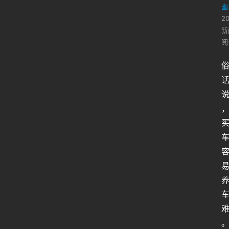
幽
2
新
阅