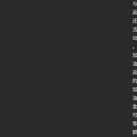
行
业
动
态
关
于
俺
们
代
付
服
务
社