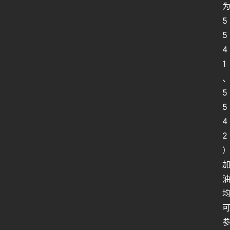
人
工
5
智
5
能
4
1
姿
势
5
5
微
4
尘
纪
2
事
海
淘
登录
注册
研
报