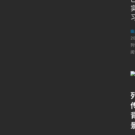
幽
2
列
阅