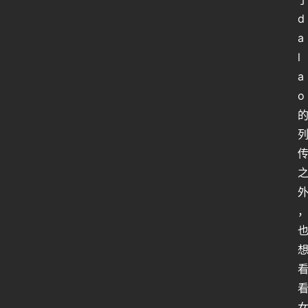
d
a
l
a
o