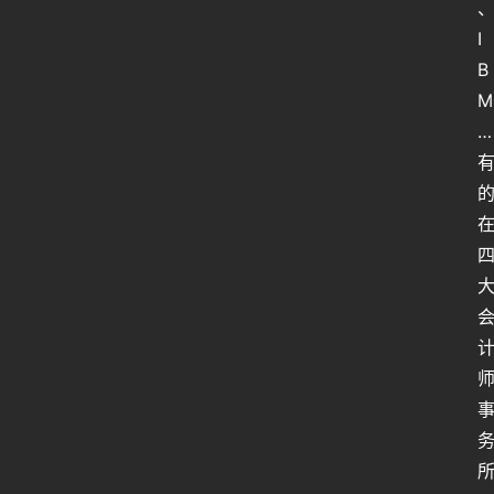
I
B
M
…