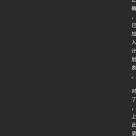
人
工
智
能
姿
势
微
尘
纪
事
海
淘
登录
注册
研
报