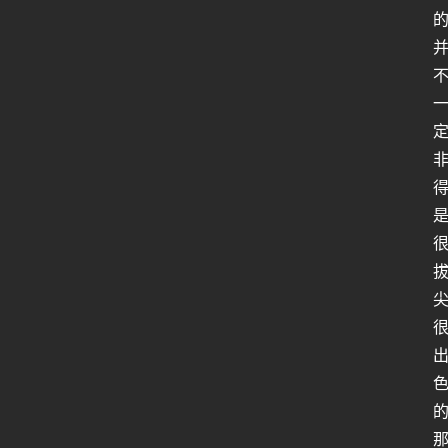
行
业
动
态
关
于
俺
们
代
付
服
务
社