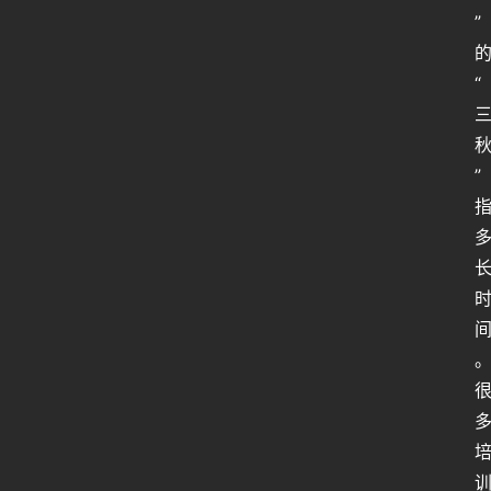
”
“
”