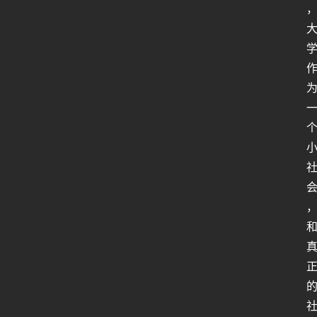
人
类
生
存
百
科
全
书