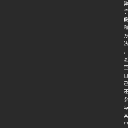
行
业
动
态
关
于
俺
们
代
付
服
务
社