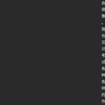
人
工
智
能
姿
势
微
尘
纪
事
海
淘
登录
注册
研
报