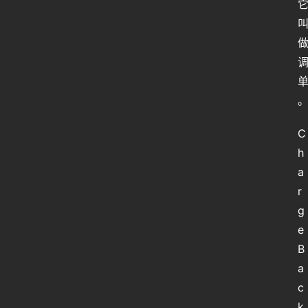
C
h
人
a
类
r
生
存
g
百
e
科
B
全
a
书
c
k