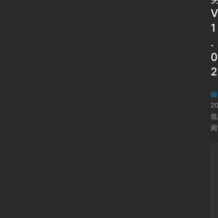
V
1
.
0
2
幽
2
信
阅