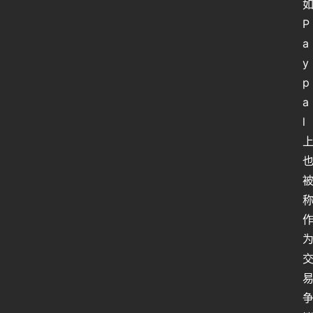
P
a
y
p
a
l