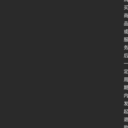
行
业
动
态
关
于
俺
们
代
付
服
务
社