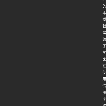
人
工
智
能
姿
势
微
尘
纪
事
海
淘
登录
注册
研
报