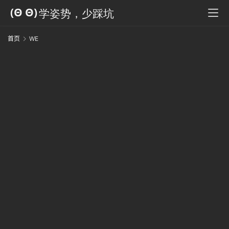
科
全
书
首页
WE
人
工
智
能
姿
势
微
尘
纪
事
海