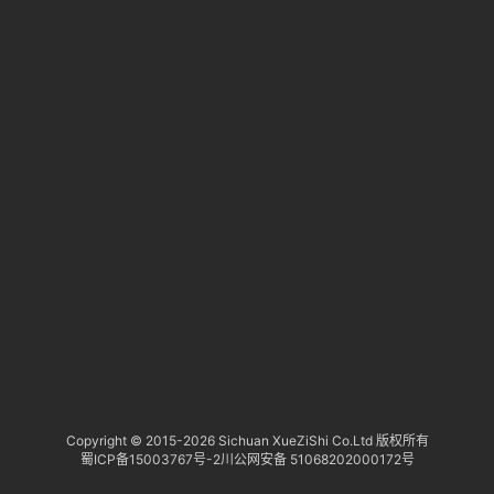
淘
登录
注册
研
报
行
业
动
态
关
于
俺
们
代
Copyright © 2015-
2026 Sichuan XueZiShi Co.Ltd 版权所有
蜀ICP备15003767号-2
川公网安备 51068202000172号
付