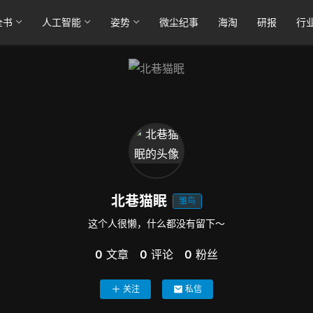
全书
人工智能
姿势
微尘纪事
海淘
研报
行
北巷猫眠
雏鸟
这个人很懒，什么都没有留下～
0
文章
0
评论
0
粉丝
关注
私信