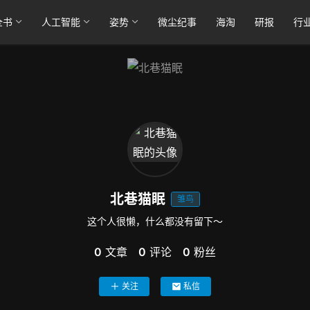
全书
人工智能
姿势
微尘纪事
海淘
研报
行
北巷猫眠
雏鸟
这个人很懒，什么都没有留下～
0
文章
0
评论
0
粉丝
关注
私信