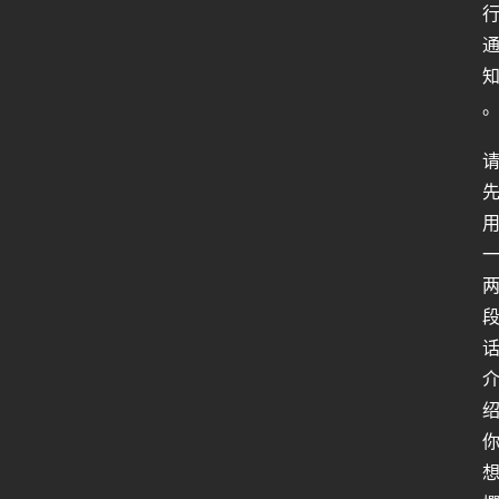
人
类
生
存
百
科
全
书
人
工
智
能