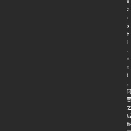
e
z
关
i
于
s
俺
h
们
i
.
代
n
付
服
e
务
t
社
区