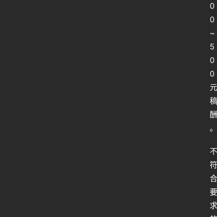
0
0
~
5
0
0