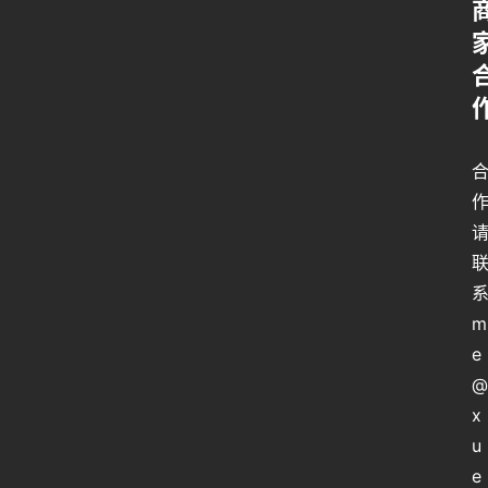
系
m
e
@
x
u
e