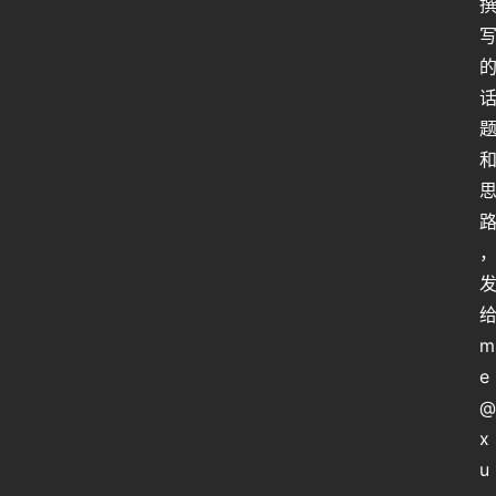
姿
势
微
尘
纪
事
海
淘
登录
注册
给
研
m
报
e
@
行
x
业
动
u
态