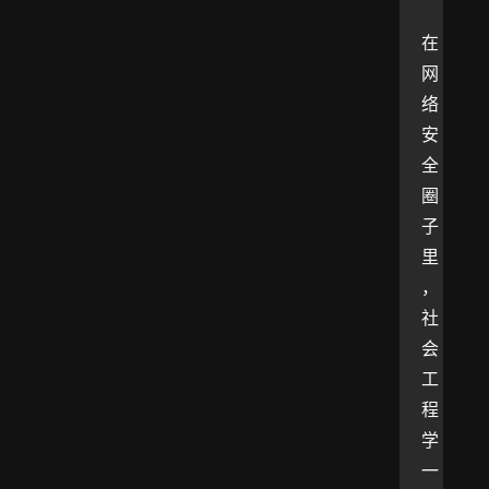
在
网
络
安
全
圈
子
里
，
社
会
工
程
学
一