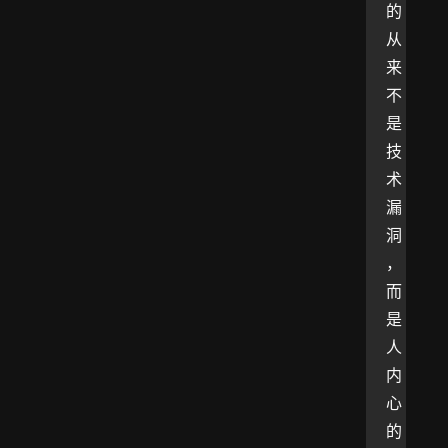
的
从
来
不
是
技
术
漏
洞
，
而
是
人
内
心
的