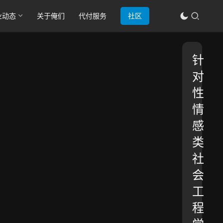
业动态
关于俺们
代付服务
社区
针
对
性
情
感
类
社
会
工
程