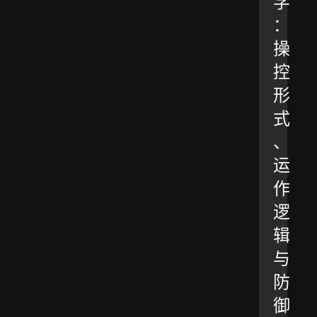
学
：
操
控
形
式
、
运
作
逻
辑
与
防
御