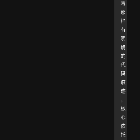
毒
那
样
有
明
确
的
代
码
痕
迹
，
核
心
依
托