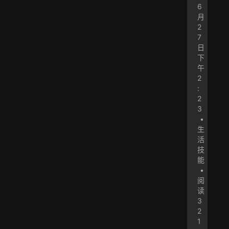
6
月
2
7
日
下
午
2
:
2
3
•
生
活
技
能
•
阅
读
3
2
1