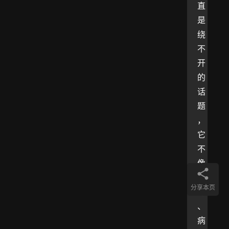
直
是
绕
不
开
的
话
题
，
它
不
像
木
分享本页
马
、
病