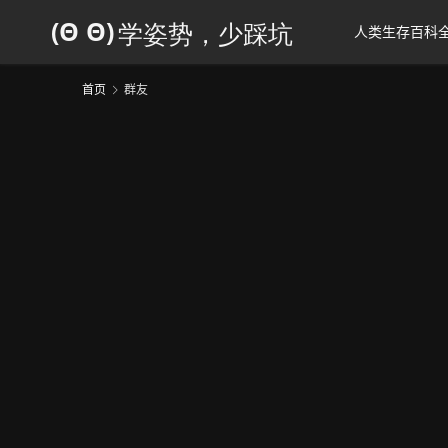
人类生存百科
首页
群友