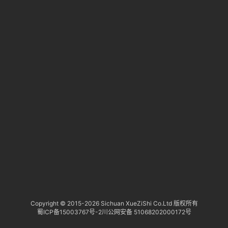
淘
登录
注册
研
报
行
业
动
态
关
于
俺
们
代
Copyright © 2015-
2026 Sichuan XueZiShi Co.Ltd 版权所有
蜀ICP备15003767号-2
川公网安备 51068202000172号
付