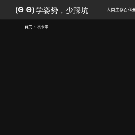
人类生存百科
首页
核卡率