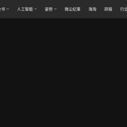
全书
人工智能
姿势
微尘纪事
海淘
研报
行