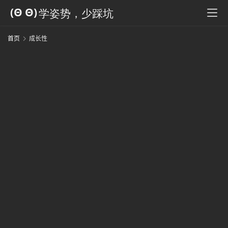
科
全
书
首页
成长性
人
工
智
能
姿
势
微
尘
纪
事
海