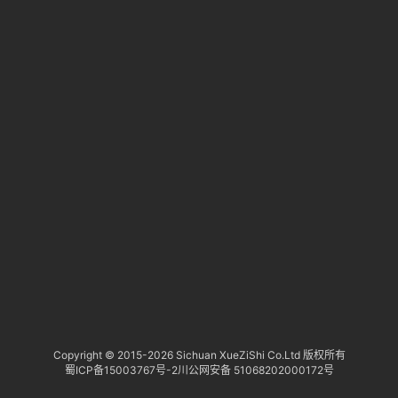
淘
登录
注册
研
报
行
业
动
态
关
于
俺
们
代
Copyright © 2015-
2026 Sichuan XueZiShi Co.Ltd 版权所有
蜀ICP备15003767号-2
川公网安备 51068202000172号
付