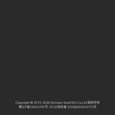
淘
登录
注册
研
报
行
业
动
态
关
于
俺
们
代
Copyright © 2015-
2026 Sichuan XueZiShi Co.Ltd 版权所有
蜀ICP备15003767号-2
川公网安备 51068202000172号
付