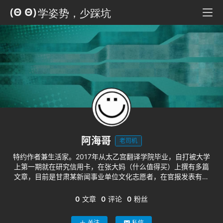
科
全
书
人
工
智
能
姿
势
阿海哥
老司机
特约作者兼生活家。2017年从太乙宫翻译学院毕业，自打被大学
微
上第一期就在研究信用卡，在张大妈（什么值得买）上撰有多篇
尘
文章，目前是甘肃某新闻事业单位文化志愿者，在官报发表有文
纪
章。
事
0
文章
0
评论
0
粉丝
关注
私信