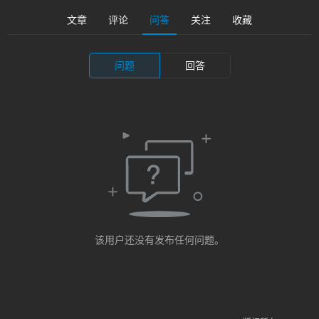
海
文章
评论
问答
关注
收藏
淘
登录
注册
研
问题
回答
报
行
业
动
态
关
于
该用户还没有发布任何问题。
俺
们
代