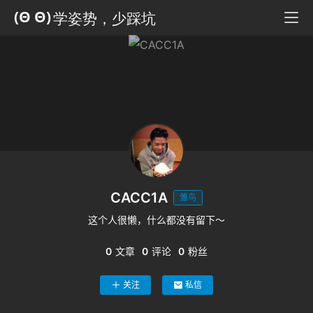
百
科
全
书
人
工
智
能
姿
势
CACC1A
雏鸟
这个人很懒，什么都没有留下～
微
尘
0
文章
0
评论
0
粉丝
纪
事
关注
私信