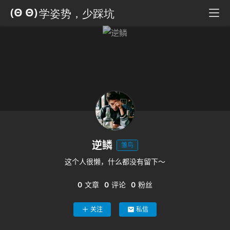
科
全
书
人
工
智
能
姿
势
逆鳞
雏鸟
微
这个人很懒，什么都没有留下～
尘
纪
0
文章
0
评论
0
粉丝
事
关注
私信
海