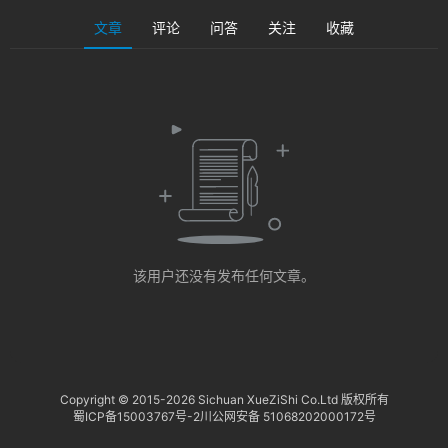
淘
登录
注册
文章
评论
问答
关注
收藏
研
报
行
业
动
态
关
该用户还没有发布任何文章。
于
俺
们
代
Copyright © 2015-
2026 Sichuan XueZiShi Co.Ltd 版权所有
蜀ICP备15003767号-2
川公网安备 51068202000172号
付