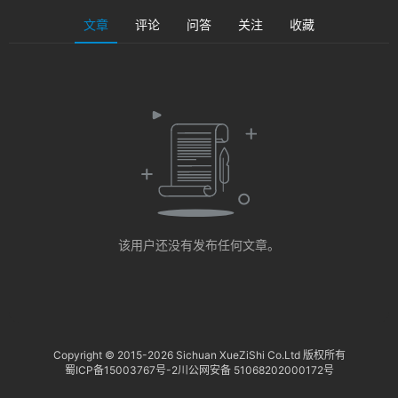
淘
登录
注册
文章
评论
问答
关注
收藏
研
报
行
业
动
态
关
该用户还没有发布任何文章。
于
俺
们
代
Copyright © 2015-
2026 Sichuan XueZiShi Co.Ltd 版权所有
蜀ICP备15003767号-2
川公网安备 51068202000172号
付