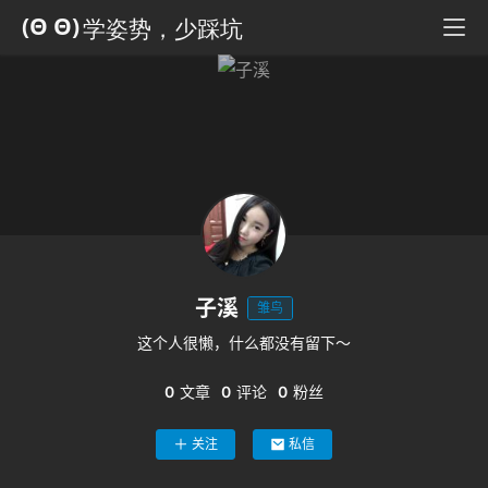
科
全
书
人
工
智
能
姿
势
子溪
雏鸟
微
这个人很懒，什么都没有留下～
尘
纪
0
文章
0
评论
0
粉丝
事
关注
私信
海